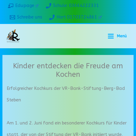
Zum
Edupage
Schule: 03664222331
Inhalt
Schreibe uns
Hort 01703724861
springen
Menü
Kinder entdecken die Freude am
Kochen
Erfolgreicher Kochkurs der VR-Bank-Stiftung-Berg-Bad
Steben
Am 1. und 2. Juni fand ein besonderer Kochkurs für Kinder
statt, der von der Stiftung der VR-Bank initiiert wurde.