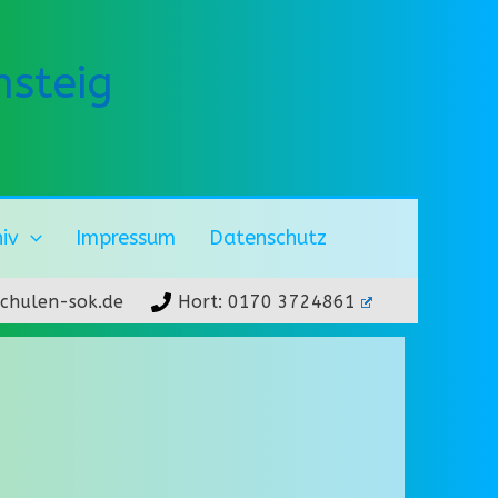
steig
hiv
Impressum
Datenschutz
chulen-sok.de
Hort: 0170 3724861