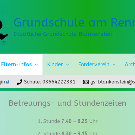
Grundschule am Renn
Staatliche Grundschule Blankenstein
Eltern-Infos
Kinder
Förderverein
Arc
in
Schule: 03664222331
gs-blankenstein@s
Betreuungs- und Stundenzeiten
1. Stunde
7.40 – 8.25
Uhr
2. Stunde
8.30 – 9.15
Uhr