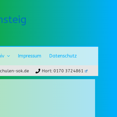
steig
hiv
Impressum
Datenschutz
chulen-sok.de
Hort: 0170 3724861