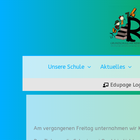
Zum
Inhalt
springen
Unsere Schule
Aktuelles
Edupage Log
Am vergangenen Freitag unternahmen wir Ki