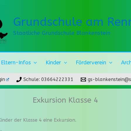
Grundschule am Renn
Staatliche Grundschule Blankenstein
Eltern-Infos
Kinder
Förderverein
Arc
in
Schule: 03664222331
gs-blankenstein@s
Exkursion Klasse 4
nder der Klasse 4 eine Exkursion.